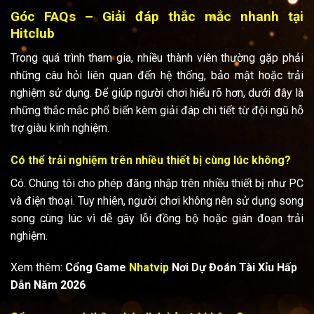
Góc FAQs – Giải đáp thắc mắc nhanh tại
Hitclub
Trong quá trình tham gia, nhiều thành viên thường gặp phải
những câu hỏi liên quan đến hệ thống, bảo mật hoặc trải
nghiệm sử dụng. Để giúp người chơi hiểu rõ hơn, dưới đây là
những thắc mắc phổ biến kèm giải đáp chi tiết từ đội ngũ hỗ
trợ giàu kinh nghiệm.
Có thể trải nghiệm trên nhiều thiết bị cùng lúc không?
Có. Chúng tôi cho phép đăng nhập trên nhiều thiết bị như PC
và điện thoại. Tuy nhiên, người chơi không nên sử dụng song
song cùng lúc vì dễ gây lỗi đồng bộ hoặc gián đoạn trải
nghiệm.
Xem thêm:
Cổng Game
Nhatvip
Nơi Dự Đoán Tài Xỉu Hấp
Dẫn Năm 2026