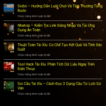
Sicbo – Hướng Dẫn Luật Chơi Và Tính Thưởng Từng
Bước
Chức năng bình luận bị tắt
ở
Sicbo
–
Nhatvip – Kiểm Tra Link Đăng Nhập Và Tải Ứng
Hướng
Dụng An Toàn
Dẫn
Chức năng bình luận bị tắt
ở
Luật
Nhatvip
Chơi
–
Thuật Toán Tài Xỉu: Cơ Chế Tạo Kết Quả Và Tính Xác
Và
Kiểm
Tính
Suất
Tra
Thưởng
Chức năng bình luận bị tắt
ở
Link
Từng
Thuật
Đăng
Bước
Toán
Tool Hack Tài Xỉu: Phân Tích Dữ Liệu Ngay Trên
Nhập
Tài
Và
Điện Thoại
Xỉu:
Tải
Chức năng bình luận bị tắt
ở
Cơ
Ứng
Tool
Chế
Dụng
Hack
Soi Cầu Tài Xỉu – Cách Đọc 3 Dạng Cầu Từ Lịch Sử
Tạo
An
Tài
Kết
Ván
Toàn
Xỉu:
Quả
Chức năng bình luận bị tắt
ở
Phân
Và
Soi
Tích
Tính
Cầu
Dữ
Xác
Tài