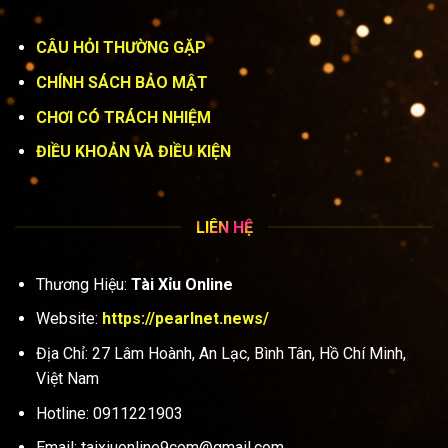
CÂU HỎI THƯỜNG GẶP
CHÍNH SÁCH BẢO MẬT
CHƠI CÓ TRÁCH NHIỆM
ĐIỀU KHOẢN VÀ ĐIỀU KIỆN
LIÊN HỆ
Thương Hiệu:
Tài Xỉu Online
Website:
https://pearlnet.news/
Địa Chỉ: 27 Lâm Hoành, An Lạc, Bình Tân, Hồ Chí Minh,
Việt Nam
Hotline: 0911221903
Email:
taixiuonline9com@gmail.com