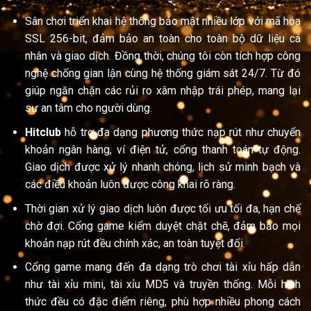
Sân chơi triển khai hệ thống bảo mật nhiều lớp với mã hóa
SSL 256-bit, đảm bảo an toàn cho toàn bộ dữ liệu cá
nhân và giao dịch. Đồng thời, chúng tôi còn tích hợp công
nghệ chống gian lận cùng hệ thống giám sát 24/7. Từ đó
giúp ngăn chặn các rủi ro xâm nhập trái phép, mang lại
sự an tâm cho người dùng.
Hitclub
hỗ trợ đa dạng phương thức nạp rút như chuyển
khoản ngân hàng, ví điện tử, cổng thanh toán tự động.
Giao dịch được xử lý nhanh chóng, lịch sử minh bạch và
các điều khoản luôn được công khai rõ ràng.
Thời gian xử lý giao dịch luôn được tối ưu tối đa, hạn chế
chờ đợi. Cổng game kiểm duyệt chặt chẽ, đảm bảo mọi
khoản nạp rút đều chính xác, an toàn tuyệt đối.
Cổng game mang đến đa dạng trò chơi tài xỉu hấp dẫn
như tài xỉu mini, tài xỉu MD5 và truyền thống. Mỗi hình
thức đều có đặc điểm riêng, phù hợp nhiều phong cách