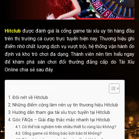
Hitclub
được đánh giá là cổng game tài xỉu uy tín hàng đầu
trên thị trường cá cược trực tuyến hiện nay. Thương hiệu ghi
điểm nhờ chất lượng dịch vụ vượt trội, hệ thống vận hành ổn
định và kho trò chơi đa dạng. Thành viên nên tìm hiểu ngay
để khám phá sân chơi đổi thưởng đẳng cấp do Tài Xỉu
Online chia sẻ sau đây.
Table of Contents
Đôi nét về Hitclub
Những điểm cộng làm nên uy tín thương hiệu Hitclub
Hướng dẫn tham gia tài xỉu trực tuyến tại Hitclub
Góc FAQs – Giải đáp thắc mắc nhanh tại Hitclub
Có thể trải nghiệm trên nhiều thiết bị cùng lúc không?
Cổng game có thông báo lịch bảo trì không?