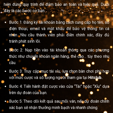
hiện đúng quy trình để đảm bảo an toàn và hiệu quả. Dưới
đây là các bước cơ bản:
Bước 1: Đăng ký tài khoản bằng cách cung cấp họ tên, số
điện thoại, email và mật khẩu để bảo vệ thông tin cá
nhân. Yêu cầu thành viên phải điền chính xác, đầy đủ
tránh phát sinh lỗi.
Bước 2: Nạp tiền vào tài khoản thông qua các phương
thức như chuyển khoản ngân hàng, thẻ cào… tùy theo nhu
cầu.
Bước 3: Truy cập mục tài xỉu, lựa chọn bàn chơi phù hợp
với mức cược và số lượng người tham gia tại
Hitclub.
Bước 4: Tiến hành đặt cược vào cửa “Tài” hoặc “Xỉu” dựa
trên dự đoán của bạn.
Bước 5: Theo dõi kết quả sau mỗi ván, nếu dự đoán chính
xác bạn sẽ nhận thưởng minh bạch và nhanh chóng.