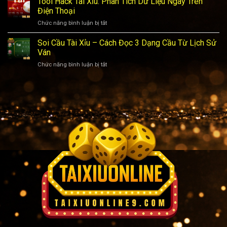
Tool Hack Tài Xỉu: Phân Tích Dữ Liệu Ngay Trên
Nhập
Tài
Và
Điện Thoại
Xỉu:
Tải
Chức năng bình luận bị tắt
ở
Cơ
Ứng
Tool
Chế
Dụng
Hack
Soi Cầu Tài Xỉu – Cách Đọc 3 Dạng Cầu Từ Lịch Sử
Tạo
An
Tài
Kết
Ván
Toàn
Xỉu:
Quả
Chức năng bình luận bị tắt
ở
Phân
Và
Soi
Tích
Tính
Cầu
Dữ
Xác
Tài
Liệu
Suất
Xỉu
Ngay
–
Trên
Cách
Điện
Đọc
Thoại
3
Dạng
Cầu
Từ
Lịch
Sử
Ván