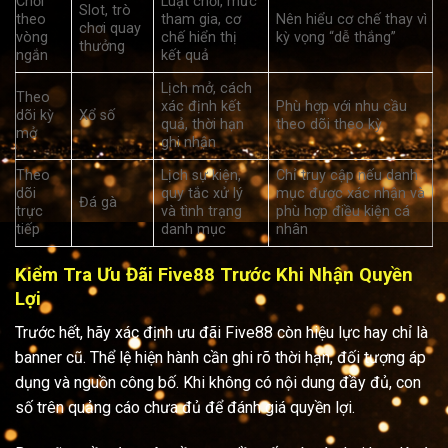
Chơi
Luật chơi, mức
Slot, trò
theo
tham gia, cơ
Nên hiểu cơ chế thay vì
chơi quay
vòng
chế hiển thị
kỳ vọng “dễ thắng”
thưởng
ngắn
kết quả
Lịch mở, cách
Theo
xác định kết
Phù hợp với nhu cầu
dõi kỳ
Xổ số
quả, thời hạn
theo dõi theo kỳ
mở
ghi nhận
Theo
Lịch sự kiện,
Chỉ truy cập nếu danh
dõi
quy tắc xử lý
mục được xác nhận và
Đá gà
trực
và tình trạng
phù hợp điều kiện cá
tiếp
danh mục
nhân
Kiểm Tra Ưu Đãi Five88 Trước Khi Nhận Quyền
Lợi
Trước hết, hãy xác định ưu đãi Five88 còn hiệu lực hay chỉ là
banner cũ. Thể lệ hiện hành cần ghi rõ thời hạn, đối tượng áp
dụng và nguồn công bố. Khi không có nội dung đầy đủ, con
số trên quảng cáo chưa đủ để đánh giá quyền lợi.