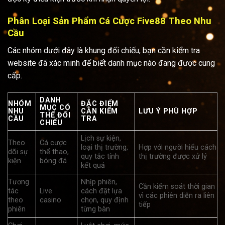
Phân Loại Sản Phẩm Cá Cược Five88 Theo Nhu
Cầu
Các nhóm dưới đây là khung đối chiếu; bạn cần kiểm tra
website đã xác minh để biết danh mục nào đang được cung
cấp.
DANH
NHÓM
ĐẶC ĐIỂM
MỤC CÓ
NHU
CẦN KIỂM
LƯU Ý PHÙ HỢP
THỂ ĐỐI
CẦU
TRA
CHIẾU
Lịch sự kiện,
Theo
Cá cược
loại thị trường,
Hợp với người hiểu cách
dõi sự
thể thao,
quy tắc tính
thị trường được xử lý
kiện
bóng đá
kết quả
Tương
Nhịp phiên,
Cần kiểm soát thời gian
tác
Live
cách đặt lựa
vì các phiên diễn ra liên
theo
casino
chọn, quy định
tiếp
phiên
từng bàn