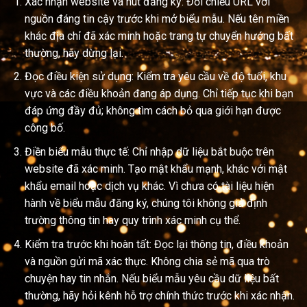
Xác nhận website và nút đăng ký: Đối chiếu URL với
nguồn đáng tin cậy trước khi mở biểu mẫu. Nếu tên miền
khác địa chỉ đã xác minh hoặc trang tự chuyển hướng bất
thường, hãy dừng lại.
Đọc điều kiện sử dụng: Kiểm tra yêu cầu về độ tuổi, khu
vực và các điều khoản đang áp dụng. Chỉ tiếp tục khi bạn
đáp ứng đầy đủ; không tìm cách bỏ qua giới hạn được
công bố.
Điền biểu mẫu thực tế: Chỉ nhập dữ liệu bắt buộc trên
website đã xác minh. Tạo mật khẩu mạnh, khác với mật
khẩu email hoặc dịch vụ khác. Vì chưa có tài liệu hiện
hành về biểu mẫu đăng ký, chúng tôi không giả định
trường thông tin hay quy trình xác minh cụ thể.
Kiểm tra trước khi hoàn tất: Đọc lại thông tin, điều khoản
và nguồn gửi mã xác thực. Không chia sẻ mã qua trò
chuyện hay tin nhắn. Nếu biểu mẫu yêu cầu dữ liệu bất
thường, hãy hỏi kênh hỗ trợ chính thức trước khi xác nhận.