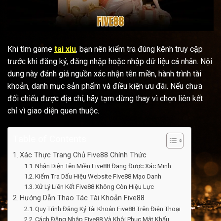
Khi tìm game
tai xiu
, bạn nên kiểm tra đúng kênh truy cập
trước khi đăng ký, đăng nhập hoặc nhập dữ liệu cá nhân. Nội
dung này đánh giá nguồn xác nhận tên miền, hành trình tài
khoản, danh mục sản phẩm và điều kiện ưu đãi. Nếu chưa
đối chiếu được địa chỉ, hãy tạm dừng thay vì chọn liên kết
chỉ vì giao diện quen thuộc.
Table of Contents
Xác Thực Trang Chủ Five88 Chính Thức
Nhận Diện Tên Miền Five88 Đang Được Xác Minh
Kiểm Tra Dấu Hiệu Website Five88 Mạo Danh
Xử Lý Liên Kết Five88 Không Còn Hiệu Lực
Hướng Dẫn Thao Tác Tài Khoản Five88
Quy Trình Đăng Ký Tài Khoản Five88 Trên Điện Thoại
Cách Đăng Nhập Five88 Và Khôi Phục Mật Khẩu