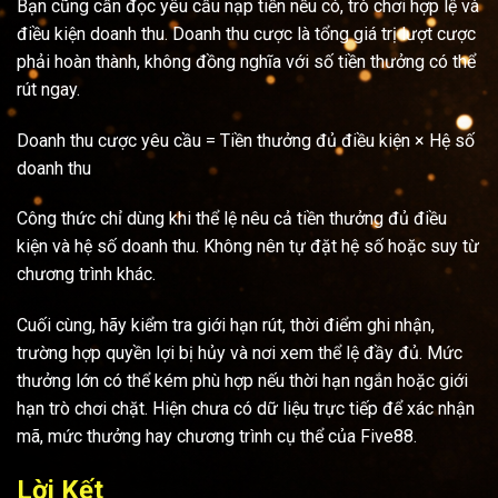
Bạn cũng cần đọc yêu cầu nạp tiền nếu có, trò chơi hợp lệ và
điều kiện doanh thu. Doanh thu cược là tổng giá trị lượt cược
phải hoàn thành, không đồng nghĩa với số tiền thưởng có thể
rút ngay.
Doanh thu cược yêu cầu = Tiền thưởng đủ điều kiện × Hệ số
doanh thu
Công thức chỉ dùng khi thể lệ nêu cả tiền thưởng đủ điều
kiện và hệ số doanh thu. Không nên tự đặt hệ số hoặc suy từ
chương trình khác.
Cuối cùng, hãy kiểm tra giới hạn rút, thời điểm ghi nhận,
trường hợp quyền lợi bị hủy và nơi xem thể lệ đầy đủ. Mức
thưởng lớn có thể kém phù hợp nếu thời hạn ngắn hoặc giới
hạn trò chơi chặt. Hiện chưa có dữ liệu trực tiếp để xác nhận
mã, mức thưởng hay chương trình cụ thể của Five88.
Lời Kết