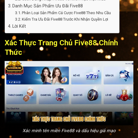
Danh Mục Sản Phẩm Ưu Đãi Five88
Phân Loại Sản Phẩm Cá Cược Five88 Theo Nhu Cầu
Kiểm Tra Ưu Đãi Five88 Trước Khi Nhận Quyền Lợi
Lời Kết
Xác Thực Trang Chủ Five88 Chính
Thức
Xác minh tên miền Five88 và dấu hiệu giả mạo