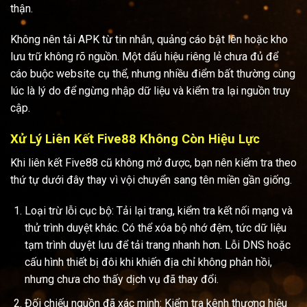
thận.
Không nên tải APK từ tin nhắn, quảng cáo bật lên hoặc kho
lưu trữ không rõ nguồn. Một dấu hiệu riêng lẻ chưa đủ để
cáo buộc website cụ thể, nhưng nhiều điểm bất thường cùng
lúc là lý do để ngừng nhập dữ liệu và kiểm tra lại nguồn truy
cập.
Xử Lý Liên Kết Five88 Không Còn Hiệu Lực
Khi liên kết Five88 cũ không mở được, bạn nên kiểm tra theo
thứ tự dưới đây thay vì vội chuyển sang tên miền gần giống.
Loại trừ lỗi cục bộ: Tải lại trang, kiểm tra kết nối mạng và
thử trình duyệt khác. Có thể xóa bộ nhớ đệm, tức dữ liệu
tạm trình duyệt lưu để tải trang nhanh hơn. Lỗi DNS hoặc
cấu hình thiết bị đôi khi khiến địa chỉ không phản hồi,
nhưng chưa cho thấy dịch vụ đã thay đổi.
Đối chiếu nguồn đã xác minh: Kiểm tra kênh thương hiệu