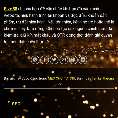
Five88
chỉ phù hợp để cân nhắc khi bạn đã xác minh
website, hiểu hành trình tài khoản và đọc điều khoản sản
phẩm, ưu đãi hiện hành. Nếu tên miền, kênh hỗ trợ hoặc thể lệ
chưa rõ, hãy tạm dừng. Chỉ tiếp tục qua nguồn chính thức đã
kiểm tra, giữ kín mật khẩu và OTP, đồng thời đánh giá quyền
lợi theo điều kiện thực tế.
Bài viết này được đăng trong
MẸO CHƠI TÀI XỈU
. Đánh dấu
liên kết thường
trực
.
SEO